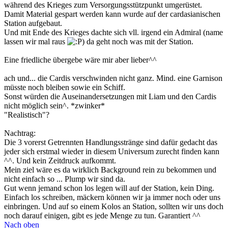
während des Krieges zum Versorgungsstützpunkt umgerüstet.
Damit Material gespart werden kann wurde auf der cardasianischen
Station aufgebaut.
Und mit Ende des Krieges dachte sich vll. irgend ein Admiral (name
lassen wir mal raus
) da geht noch was mit der Station.
Eine friedliche übergebe wäre mir aber lieber^^
ach und... die Cardis verschwinden nicht ganz. Mind. eine Garnison
müsste noch bleiben sowie ein Schiff.
Sonst würden die Auseinandersetzungen mit Liam und den Cardis
nicht möglich sein^. *zwinker*
"Realistisch"?
Nachtrag:
Die 3 vorerst Getrennten Handlungsstränge sind dafür gedacht das
jeder sich erstmal wieder in diesem Universum zurecht finden kann
^^. Und kein Zeitdruck aufkommt.
Mein ziel wäre es da wirklich Background rein zu bekommen und
nicht einfach so ... Plump wir sind da.
Gut wenn jemand schon los legen will auf der Station, kein Ding.
Einfach los schreiben, mäckern können wir ja immer noch oder uns
einbringen. Und auf so einem Kolos an Station, sollten wir uns doch
noch darauf einigen, gibt es jede Menge zu tun. Garantiert ^^
Nach oben