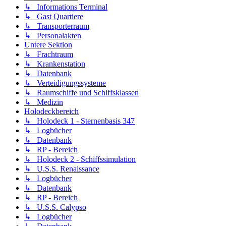
↳ Informations Terminal
↳ Gast Quartiere
↳ Transporterraum
↳ Personalakten
Untere Sektion
↳ Frachtraum
↳ Krankenstation
↳ Datenbank
↳ Verteidigungssysteme
↳ Raumschiffe und Schiffsklassen
↳ Medizin
Holodeckbereich
↳ Holodeck 1 - Sternenbasis 347
↳ Logbücher
↳ Datenbank
↳ RP - Bereich
↳ Holodeck 2 - Schiffssimulation
↳ U.S.S. Renaissance
↳ Logbücher
↳ Datenbank
↳ RP - Bereich
↳ U.S.S. Calypso
↳ Logbücher