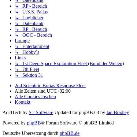
↳ Datenbank
↳ RP - Bereich
↳ U.S.S. Pallas
↳ Logbücher
↳ Datenbank
↳ RP - Bereich
↳ OOC - Bereich
Lounge
↳ Entertainment
↳ Hobby´s
Links
↳ 1st Deep Space Exploration Fleet (Bund der Welten)
↳ 7th Fleet
↳ Sektion 31
2nd Scientific Borias Response Fleet
Alle Zeiten sind
UTC+02:00
Alle Cookies löschen
Kontakt
AcidTech by
ST Software
Updated for phpBB3.3 by
Ian Bradley
Powered by
phpBB
® Forum Software © phpBB Limited
Deutsche Übersetzung durch
phpBB.de