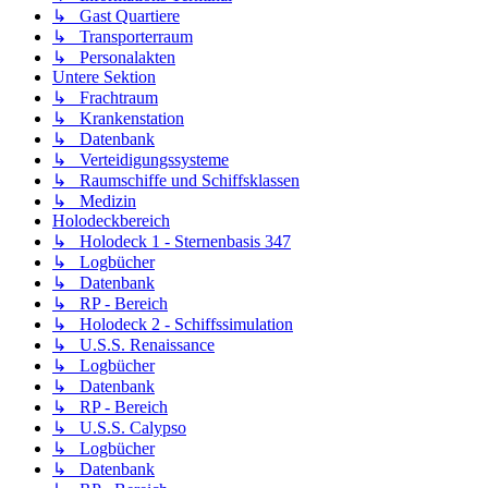
↳ Gast Quartiere
↳ Transporterraum
↳ Personalakten
Untere Sektion
↳ Frachtraum
↳ Krankenstation
↳ Datenbank
↳ Verteidigungssysteme
↳ Raumschiffe und Schiffsklassen
↳ Medizin
Holodeckbereich
↳ Holodeck 1 - Sternenbasis 347
↳ Logbücher
↳ Datenbank
↳ RP - Bereich
↳ Holodeck 2 - Schiffssimulation
↳ U.S.S. Renaissance
↳ Logbücher
↳ Datenbank
↳ RP - Bereich
↳ U.S.S. Calypso
↳ Logbücher
↳ Datenbank