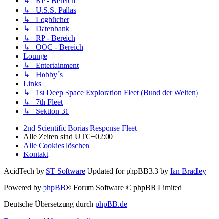
↳ RP - Bereich
↳ U.S.S. Pallas
↳ Logbücher
↳ Datenbank
↳ RP - Bereich
↳ OOC - Bereich
Lounge
↳ Entertainment
↳ Hobby´s
Links
↳ 1st Deep Space Exploration Fleet (Bund der Welten)
↳ 7th Fleet
↳ Sektion 31
2nd Scientific Borias Response Fleet
Alle Zeiten sind
UTC+02:00
Alle Cookies löschen
Kontakt
AcidTech by
ST Software
Updated for phpBB3.3 by
Ian Bradley
Powered by
phpBB
® Forum Software © phpBB Limited
Deutsche Übersetzung durch
phpBB.de