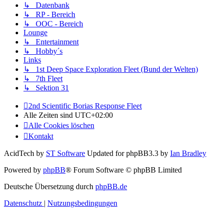
↳ Datenbank
↳ RP - Bereich
↳ OOC - Bereich
Lounge
↳ Entertainment
↳ Hobby´s
Links
↳ 1st Deep Space Exploration Fleet (Bund der Welten)
↳ 7th Fleet
↳ Sektion 31
2nd Scientific Borias Response Fleet
Alle Zeiten sind
UTC+02:00
Alle Cookies löschen
Kontakt
AcidTech by
ST Software
Updated for phpBB3.3 by
Ian Bradley
Powered by
phpBB
® Forum Software © phpBB Limited
Deutsche Übersetzung durch
phpBB.de
Datenschutz
|
Nutzungsbedingungen