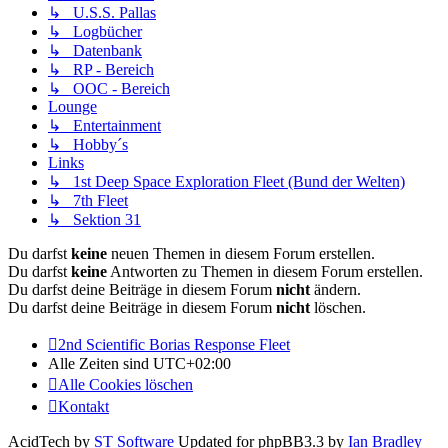
↳ U.S.S. Pallas
↳ Logbücher
↳ Datenbank
↳ RP - Bereich
↳ OOC - Bereich
Lounge
↳ Entertainment
↳ Hobby´s
Links
↳ 1st Deep Space Exploration Fleet (Bund der Welten)
↳ 7th Fleet
↳ Sektion 31
Du darfst
keine
neuen Themen in diesem Forum erstellen.
Du darfst
keine
Antworten zu Themen in diesem Forum erstellen.
Du darfst deine Beiträge in diesem Forum
nicht
ändern.
Du darfst deine Beiträge in diesem Forum
nicht
löschen.
2nd Scientific Borias Response Fleet
Alle Zeiten sind
UTC+02:00
Alle Cookies löschen
Kontakt
AcidTech by
ST Software
Updated for phpBB3.3 by
Ian Bradley