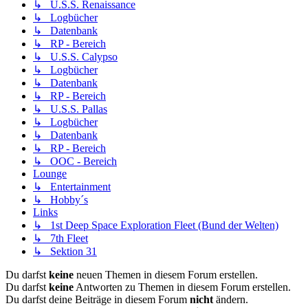
↳ U.S.S. Renaissance
↳ Logbücher
↳ Datenbank
↳ RP - Bereich
↳ U.S.S. Calypso
↳ Logbücher
↳ Datenbank
↳ RP - Bereich
↳ U.S.S. Pallas
↳ Logbücher
↳ Datenbank
↳ RP - Bereich
↳ OOC - Bereich
Lounge
↳ Entertainment
↳ Hobby´s
Links
↳ 1st Deep Space Exploration Fleet (Bund der Welten)
↳ 7th Fleet
↳ Sektion 31
Du darfst
keine
neuen Themen in diesem Forum erstellen.
Du darfst
keine
Antworten zu Themen in diesem Forum erstellen.
Du darfst deine Beiträge in diesem Forum
nicht
ändern.