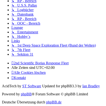
↳ RP - Bereich
↳ U.S.S. Pallas
↳ Logbücher
↳ Datenbank
↳ RP - Bereich
↳ OOC - Bereich
Lounge
↳ Entertainment
↳ Hobby´s
Links
↳ 1st Deep Space Exploration Fleet (Bund der Welten)
↳ 7th Fleet
↳ Sektion 31
2nd Scientific Borias Response Fleet
Alle Zeiten sind
UTC+02:00
Alle Cookies löschen
Kontakt
AcidTech by
ST Software
Updated for phpBB3.3 by
Ian Bradley
Powered by
phpBB
® Forum Software © phpBB Limited
Deutsche Übersetzung durch
phpBB.de