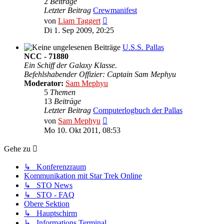
2
Beiträge
Letzter Beitrag
Crewmanifest
Neuester
von
Liam Taggert
Beitrag
Di 1. Sep 2009, 20:25
U.S.S. Pallas
NCC - 71880
Ein Schiff der Galaxy Klasse.
Befehlshabender Offizier: Captain Sam Mephyu
Moderator:
Sam Mephyu
5
Themen
13
Beiträge
Letzter Beitrag
Computerlogbuch der Pallas
Neuester
von
Sam Mephyu
Beitrag
Mo 10. Okt 2011, 08:53
Gehe zu
↳ Konferenzraum
Kommunikation mit Star Trek Online
↳ STO News
↳ STO - FAQ
Obere Sektion
↳ Hauptschirm
↳ Informations Terminal