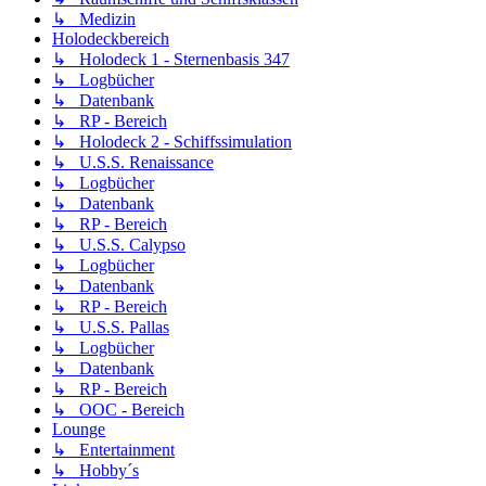
↳ Medizin
Holodeckbereich
↳ Holodeck 1 - Sternenbasis 347
↳ Logbücher
↳ Datenbank
↳ RP - Bereich
↳ Holodeck 2 - Schiffssimulation
↳ U.S.S. Renaissance
↳ Logbücher
↳ Datenbank
↳ RP - Bereich
↳ U.S.S. Calypso
↳ Logbücher
↳ Datenbank
↳ RP - Bereich
↳ U.S.S. Pallas
↳ Logbücher
↳ Datenbank
↳ RP - Bereich
↳ OOC - Bereich
Lounge
↳ Entertainment
↳ Hobby´s