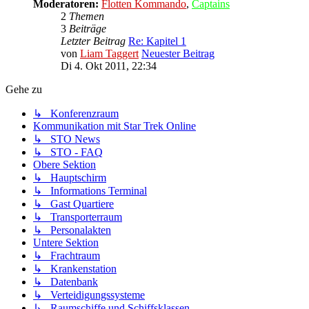
Moderatoren:
Flotten Kommando
,
Captains
2
Themen
3
Beiträge
Letzter Beitrag
Re: Kapitel 1
von
Liam Taggert
Neuester Beitrag
Di 4. Okt 2011, 22:34
Gehe zu
↳ Konferenzraum
Kommunikation mit Star Trek Online
↳ STO News
↳ STO - FAQ
Obere Sektion
↳ Hauptschirm
↳ Informations Terminal
↳ Gast Quartiere
↳ Transporterraum
↳ Personalakten
Untere Sektion
↳ Frachtraum
↳ Krankenstation
↳ Datenbank
↳ Verteidigungssysteme
↳ Raumschiffe und Schiffsklassen