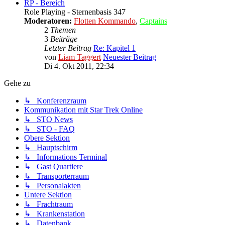
RP - Bereich
Role Playing - Sternenbasis 347
Moderatoren:
Flotten Kommando
,
Captains
2
Themen
3
Beiträge
Letzter Beitrag
Re: Kapitel 1
von
Liam Taggert
Neuester Beitrag
Di 4. Okt 2011, 22:34
Gehe zu
↳ Konferenzraum
Kommunikation mit Star Trek Online
↳ STO News
↳ STO - FAQ
Obere Sektion
↳ Hauptschirm
↳ Informations Terminal
↳ Gast Quartiere
↳ Transporterraum
↳ Personalakten
Untere Sektion
↳ Frachtraum
↳ Krankenstation
↳ Datenbank