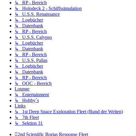
↳ RP - Bereich
↳ Holodeck 2 - Schiffssimulation
↳ U.S.S. Renaissance
↳ Logbücher
↳ Datenbank
↳ RP - Bereich
↳ U.S.S. Calypso
↳ Logbücher
↳ Datenbank
↳ RP - Bereich
↳ U.S.S. Pallas
↳ Logbücher
↳ Datenbank
↳ RP - Bereich
↳ OOC - Bereich
Lounge
↳ Entertainment
↳ Hobby´s
Links
↳ 1st Deep Space Exploration Fleet (Bund der Welten)
↳ 7th Fleet
↳ Sektion 31
2nd Scientific Borias Response Fleet