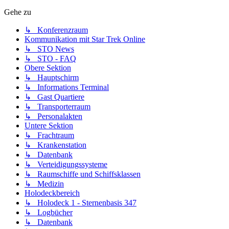
Gehe zu
↳ Konferenzraum
Kommunikation mit Star Trek Online
↳ STO News
↳ STO - FAQ
Obere Sektion
↳ Hauptschirm
↳ Informations Terminal
↳ Gast Quartiere
↳ Transporterraum
↳ Personalakten
Untere Sektion
↳ Frachtraum
↳ Krankenstation
↳ Datenbank
↳ Verteidigungssysteme
↳ Raumschiffe und Schiffsklassen
↳ Medizin
Holodeckbereich
↳ Holodeck 1 - Sternenbasis 347
↳ Logbücher
↳ Datenbank