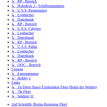
↳ RP - Bereich
↳ Holodeck 2 - Schiffssimulation
↳ U.S.S. Renaissance
↳ Logbücher
↳ Datenbank
↳ RP - Bereich
↳ U.S.S. Calypso
↳ Logbücher
↳ Datenbank
↳ RP - Bereich
↳ U.S.S. Pallas
↳ Logbücher
↳ Datenbank
↳ RP - Bereich
↳ OOC - Bereich
Lounge
↳ Entertainment
↳ Hobby´s
Links
↳ 1st Deep Space Exploration Fleet (Bund der Welten)
↳ 7th Fleet
↳ Sektion 31
2nd Scientific Borias Response Fleet