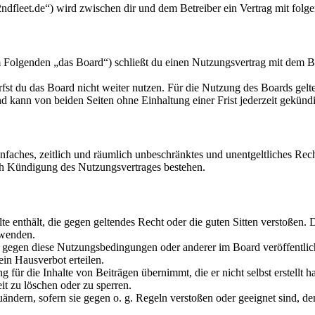
/2ndfleet.de“) wird zwischen dir und dem Betreiber ein Vertrag mit fol
m Folgenden „das Board“) schließt du einen Nutzungsvertrag mit dem Be
fst du das Board nicht weiter nutzen. Für die Nutzung des Boards gelten
 kann von beiden Seiten ohne Einhaltung einer Frist jederzeit gekünd
 einfaches, zeitlich und räumlich unbeschränktes und unentgeltliches R
ch Kündigung des Nutzungsvertrages bestehen.
alte enthält, die gegen geltendes Recht oder die guten Sitten verstoßen. 
rwenden.
n gegen diese Nutzungsbedingungen oder anderer im Board veröffentli
in Hausverbot erteilen.
für die Inhalte von Beiträgen übernimmt, die er nicht selbst erstellt 
it zu löschen oder zu sperren.
uändern, sofern sie gegen o. g. Regeln verstoßen oder geeignet sind, 