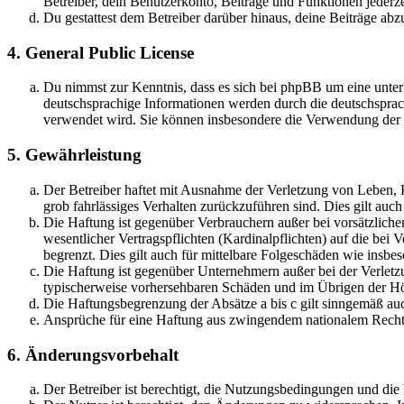
Betreiber, dein Benutzerkonto, Beiträge und Funktionen jederze
Du gestattest dem Betreiber darüber hinaus, deine Beiträge abz
4. General Public License
Du nimmst zur Kenntnis, dass es sich bei phpBB um eine unter
deutschsprachige Informationen werden durch die deutschsprac
verwendet wird. Sie können insbesondere die Verwendung der S
5. Gewährleistung
Der Betreiber haftet mit Ausnahme der Verletzung von Leben, Kö
grob fahrlässiges Verhalten zurückzuführen sind. Dies gilt au
Die Haftung ist gegenüber Verbrauchern außer bei vorsätzlich
wesentlicher Vertragspflichten (Kardinalpflichten) auf die be
begrenzt. Dies gilt auch für mittelbare Folgeschäden wie ins
Die Haftung ist gegenüber Unternehmern außer bei der Verletzu
typischerweise vorhersehbaren Schäden und im Übrigen der Höh
Die Haftungsbegrenzung der Absätze a bis c gilt sinngemäß auc
Ansprüche für eine Haftung aus zwingendem nationalem Recht 
6. Änderungsvorbehalt
Der Betreiber ist berechtigt, die Nutzungsbedingungen und di