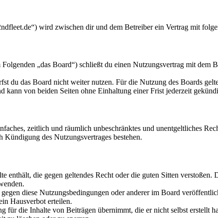
/2ndfleet.de“) wird zwischen dir und dem Betreiber ein Vertrag mit fol
m Folgenden „das Board“) schließt du einen Nutzungsvertrag mit dem Be
fst du das Board nicht weiter nutzen. Für die Nutzung des Boards gelten
 kann von beiden Seiten ohne Einhaltung einer Frist jederzeit gekünd
 einfaches, zeitlich und räumlich unbeschränktes und unentgeltliches R
ch Kündigung des Nutzungsvertrages bestehen.
alte enthält, die gegen geltendes Recht oder die guten Sitten verstoßen. 
rwenden.
n gegen diese Nutzungsbedingungen oder anderer im Board veröffentli
in Hausverbot erteilen.
für die Inhalte von Beiträgen übernimmt, die er nicht selbst erstellt 