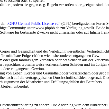
it zu löschen oder zu sperren.
uändern, sofern sie gegen o. g. Regeln verstoßen oder geeignet sind, 
 der „
GNU General Public License v2
“ (GPL) bereitgestellten Foren
hige Community unter www.phpbb.de zur Verfügung gestellt. Beide hab
oftware für bestimmte Zwecke nicht untersagen oder auf Inhalte frem
rper und Gesundheit und der Verletzung wesentlicher Vertragspflichten
ch für mittelbare Folgeschäden wie insbesondere entgangenen Gewinn.
em oder grob fahrlässigem Verhalten oder bei Schäden aus der Verletz
i Vertragsschluss typischerweise vorhersehbaren Schäden und im übrigen
besondere entgangenen Gewinn.
ng von Leben, Körper und Gesundheit oder vorsätzlichem oder grob fah
e nach auf die vertragstypischen Durchschnittsschäden begrenzt. Dies
h zugunsten der Mitarbeiter und Erfüllungsgehilfen des Betreibers.
bleiben unberührt.
e Datenschutzerklärung zu ändern. Die Änderung wird dem Nutzer per E-