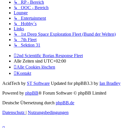
↳ RP - Bereich
↳ OOC - Bereich
Lounge
↳ Entertainment
↳ Hobby´s
Links
↳ 1st Deep Space Exploration Fleet (Bund der Welten)
↳ 7th Fleet
↳ Sektion 31
2nd Scientific Borias Response Fleet
Alle Zeiten sind
UTC+02:00
Alle Cookies löschen
Kontakt
AcidTech by
ST Software
Updated for phpBB3.3 by
Ian Bradley
Powered by
phpBB
® Forum Software © phpBB Limited
Deutsche Übersetzung durch
phpBB.de
Datenschutz
|
Nutzungsbedingungen