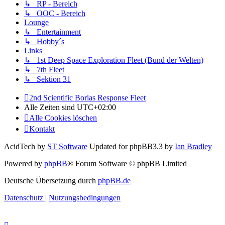
↳ RP - Bereich
↳ OOC - Bereich
Lounge
↳ Entertainment
↳ Hobby´s
Links
↳ 1st Deep Space Exploration Fleet (Bund der Welten)
↳ 7th Fleet
↳ Sektion 31
2nd Scientific Borias Response Fleet
Alle Zeiten sind
UTC+02:00
Alle Cookies löschen
Kontakt
AcidTech by
ST Software
Updated for phpBB3.3 by
Ian Bradley
Powered by
phpBB
® Forum Software © phpBB Limited
Deutsche Übersetzung durch
phpBB.de
Datenschutz
|
Nutzungsbedingungen