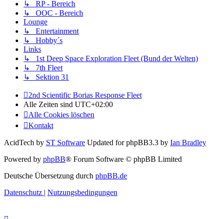
↳ RP - Bereich
↳ OOC - Bereich
Lounge
↳ Entertainment
↳ Hobby´s
Links
↳ 1st Deep Space Exploration Fleet (Bund der Welten)
↳ 7th Fleet
↳ Sektion 31
2nd Scientific Borias Response Fleet
Alle Zeiten sind
UTC+02:00
Alle Cookies löschen
Kontakt
AcidTech by
ST Software
Updated for phpBB3.3 by
Ian Bradley
Powered by
phpBB
® Forum Software © phpBB Limited
Deutsche Übersetzung durch
phpBB.de
Datenschutz
|
Nutzungsbedingungen