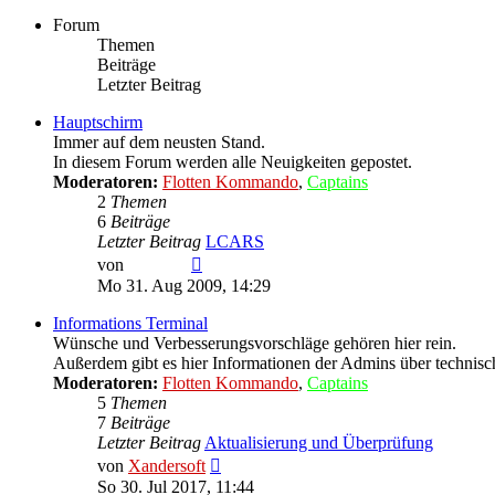
Forum
Themen
Beiträge
Letzter Beitrag
Hauptschirm
Immer auf dem neusten Stand.
In diesem Forum werden alle Neuigkeiten gepostet.
Moderatoren:
Flotten Kommando
,
Captains
2
Themen
6
Beiträge
Letzter Beitrag
LCARS
Neuester
von
LCARS
Beitrag
Mo 31. Aug 2009, 14:29
Informations Terminal
Wünsche und Verbesserungsvorschläge gehören hier rein.
Außerdem gibt es hier Informationen der Admins über technis
Moderatoren:
Flotten Kommando
,
Captains
5
Themen
7
Beiträge
Letzter Beitrag
Aktualisierung und Überprüfung
Neuester
von
Xandersoft
Beitrag
So 30. Jul 2017, 11:44