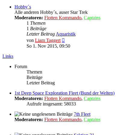
Hobby´s
Alle anderen Hobby´s, auser Star Trek
Moderatoren:
Flotten Kommando
,
Captains
1
Themen
1
Beiträge
Letzter Beitrag
Aquaristik
Neuester
von
Liam Taggert
Beitrag
So 1. Nov 2015, 09:50
Links
Forum
Themen
Beiträge
Letzter Beitrag
1st Deep Space Exploration Fleet (Bund der Welten)
Moderatoren:
Flotten Kommando
,
Captains
Aufrufe insgesamt: 58033
7th Fleet
Moderatoren:
Flotten Kommando
,
Captains