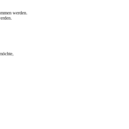
enommen werden.
werden.
 möchte,