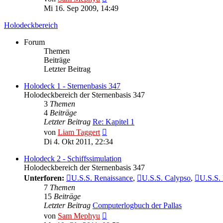
Beitrag
Mi 16. Sep 2009, 14:49
Holodeckbereich
Forum
Themen
Beiträge
Letzter Beitrag
Holodeck 1 - Sternenbasis 347
Holodeckbereich der Sternenbasis 347
3
Themen
4
Beiträge
Letzter Beitrag
Re: Kapitel 1
Neuester
von
Liam Taggert
Beitrag
Di 4. Okt 2011, 22:34
Holodeck 2 - Schiffssimulation
Holodeckbereich der Sternenbasis 347
Unterforen:
U.S.S. Renaissance
,
U.S.S. Calypso
,
U.S.S. 
7
Themen
15
Beiträge
Letzter Beitrag
Computerlogbuch der Pallas
Neuester
von
Sam Mephyu
Beitrag