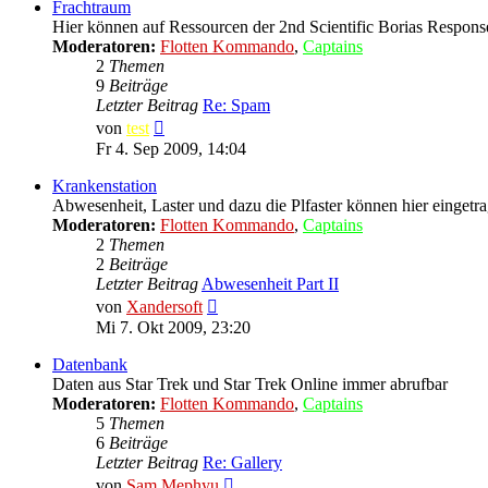
Frachtraum
Hier können auf Ressourcen der 2nd Scientific Borias Response
Moderatoren:
Flotten Kommando
,
Captains
2
Themen
9
Beiträge
Letzter Beitrag
Re: Spam
Neuester
von
test
Beitrag
Fr 4. Sep 2009, 14:04
Krankenstation
Abwesenheit, Laster und dazu die Plfaster können hier einget
Moderatoren:
Flotten Kommando
,
Captains
2
Themen
2
Beiträge
Letzter Beitrag
Abwesenheit Part II
Neuester
von
Xandersoft
Beitrag
Mi 7. Okt 2009, 23:20
Datenbank
Daten aus Star Trek und Star Trek Online immer abrufbar
Moderatoren:
Flotten Kommando
,
Captains
5
Themen
6
Beiträge
Letzter Beitrag
Re: Gallery
Neuester
von
Sam Mephyu