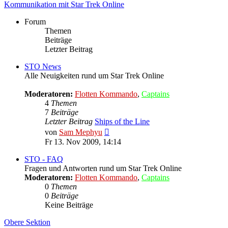
Kommunikation mit Star Trek Online
Forum
Themen
Beiträge
Letzter Beitrag
STO News
Alle Neuigkeiten rund um Star Trek Online
Moderatoren:
Flotten Kommando
,
Captains
4
Themen
7
Beiträge
Letzter Beitrag
Ships of the Line
Neuester
von
Sam Mephyu
Beitrag
Fr 13. Nov 2009, 14:14
STO - FAQ
Fragen und Antworten rund um Star Trek Online
Moderatoren:
Flotten Kommando
,
Captains
0
Themen
0
Beiträge
Keine Beiträge
Obere Sektion