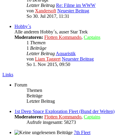
Letzter Beitrag
Re: Filme im WWW
von
Xandersoft
Neuester Beitrag
So 30. Jul 2017, 11:31
Hobby´s
Alle anderen Hobby´s, auser Star Trek
Moderatoren:
Flotten Kommando
,
Captains
1
Themen
1
Beiträge
Letzter Beitrag
Aquaristik
von
Liam Taggert
Neuester Beitrag
So 1. Nov 2015, 09:50
Links
Forum
Themen
Beiträge
Letzter Beitrag
1st Deep Space Exploration Fleet (Bund der Welten)
Moderatoren:
Flotten Kommando
,
Captains
Aufrufe insgesamt: 58273
7th Fleet