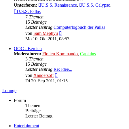
Unterforen:
U.S.S. Renaissance
,
U.S.S. Calypso
,
U.S.S. Pallas
7
Themen
15
Beiträge
Letzter Beitrag
Computerlogbuch der Pallas
Neuester
von
Sam Mephyu
Beitrag
Mo 10. Okt 2011, 08:53
OOC - Bereich
Moderatoren:
Flotten Kommando
,
Captains
3
Themen
15
Beiträge
Letzter Beitrag
Re: Idee...
Neuester
von
Xandersoft
Beitrag
Di 20. Sep 2011, 01:15
Lounge
Forum
Themen
Beiträge
Letzter Beitrag
Entertainment