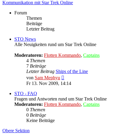
Kommunikation mit Star Trek Online
Forum
Themen
Beiträge
Letzter Beitrag
STO News
Alle Neuigkeiten rund um Star Trek Online
Moderatoren:
Flotten Kommando
,
Captains
4
Themen
7
Beiträge
Letzter Beitrag
Ships of the Line
Neuester
von
Sam Mephyu
Beitrag
Fr 13. Nov 2009, 14:14
STO - FAQ
Fragen und Antworten rund um Star Trek Online
Moderatoren:
Flotten Kommando
,
Captains
0
Themen
0
Beiträge
Keine Beiträge
Obere Sektion