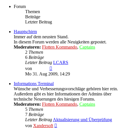
Forum
Themen
Beiträge
Letzter Beitrag
Hauptschirm
Immer auf dem neusten Stand.
In diesem Forum werden alle Neuigkeiten gepostet.
Moderatoren:
Flotten Kommando
,
Captains
2
Themen
6
Beiträge
Letzter Beitrag
LCARS
Neuester
von
LCARS
Beitrag
Mo 31. Aug 2009, 14:29
Informations Terminal
Wünsche und Verbesserungsvorschläge gehören hier rein.
Außerdem gibt es hier Informationen der Admins über
technische Neuerungen des hiesigen Forums.
Moderatoren:
Flotten Kommando
,
Captains
5
Themen
7
Beiträge
Letzter Beitrag
Aktualisierung und Überprüfung
Neuester
von
Xandersoft