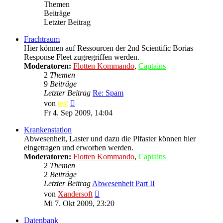
Themen
Beiträge
Letzter Beitrag
Frachtraum
Hier können auf Ressourcen der 2nd Scientific Borias
Response Fleet zugregriffen werden.
Moderatoren:
Flotten Kommando
,
Captains
2
Themen
9
Beiträge
Letzter Beitrag
Re: Spam
Neuester
von
test
Beitrag
Fr 4. Sep 2009, 14:04
Krankenstation
Abwesenheit, Laster und dazu die Plfaster können hier
eingetragen und erworben werden.
Moderatoren:
Flotten Kommando
,
Captains
2
Themen
2
Beiträge
Letzter Beitrag
Abwesenheit Part II
Neuester
von
Xandersoft
Beitrag
Mi 7. Okt 2009, 23:20
Datenbank