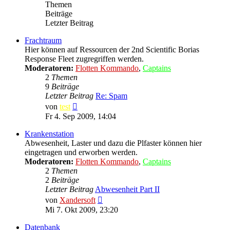
Themen
Beiträge
Letzter Beitrag
Frachtraum
Hier können auf Ressourcen der 2nd Scientific Borias
Response Fleet zugregriffen werden.
Moderatoren:
Flotten Kommando
,
Captains
2
Themen
9
Beiträge
Letzter Beitrag
Re: Spam
Neuester
von
test
Beitrag
Fr 4. Sep 2009, 14:04
Krankenstation
Abwesenheit, Laster und dazu die Plfaster können hier
eingetragen und erworben werden.
Moderatoren:
Flotten Kommando
,
Captains
2
Themen
2
Beiträge
Letzter Beitrag
Abwesenheit Part II
Neuester
von
Xandersoft
Beitrag
Mi 7. Okt 2009, 23:20
Datenbank