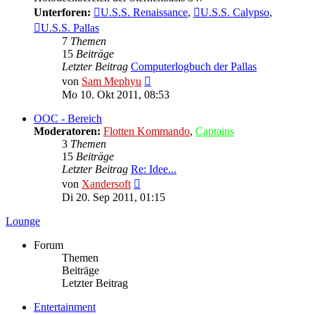
Unterforen:
U.S.S. Renaissance
,
U.S.S. Calypso
,
U.S.S. Pallas
7
Themen
15
Beiträge
Letzter Beitrag
Computerlogbuch der Pallas
Neuester
von
Sam Mephyu
Beitrag
Mo 10. Okt 2011, 08:53
OOC - Bereich
Moderatoren:
Flotten Kommando
,
Captains
3
Themen
15
Beiträge
Letzter Beitrag
Re: Idee...
Neuester
von
Xandersoft
Beitrag
Di 20. Sep 2011, 01:15
Lounge
Forum
Themen
Beiträge
Letzter Beitrag
Entertainment