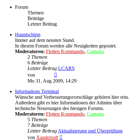
Forum
Themen
Beiträge
Letzter Beitrag
Hauptschirm
Immer auf dem neusten Stand.
In diesem Forum werden alle Neuigkeiten gepostet.
Moderatoren:
Flotten Kommando
,
Captains
2
Themen
6
Beiträge
Letzter Beitrag
LCARS
Neuester
von
LCARS
Beitrag
Mo 31. Aug 2009, 14:29
Informations Terminal
Wünsche und Verbesserungsvorschläge gehören hier rein.
Außerdem gibt es hier Informationen der Admins über
technische Neuerungen des hiesigen Forums.
Moderatoren:
Flotten Kommando
,
Captains
5
Themen
7
Beiträge
Letzter Beitrag
Aktualisierung und Überprüfung
Neuester
von
Xandersoft