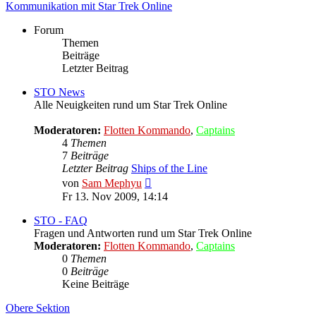
Kommunikation mit Star Trek Online
Forum
Themen
Beiträge
Letzter Beitrag
STO News
Alle Neuigkeiten rund um Star Trek Online
Moderatoren:
Flotten Kommando
,
Captains
4
Themen
7
Beiträge
Letzter Beitrag
Ships of the Line
Neuester
von
Sam Mephyu
Beitrag
Fr 13. Nov 2009, 14:14
STO - FAQ
Fragen und Antworten rund um Star Trek Online
Moderatoren:
Flotten Kommando
,
Captains
0
Themen
0
Beiträge
Keine Beiträge
Obere Sektion